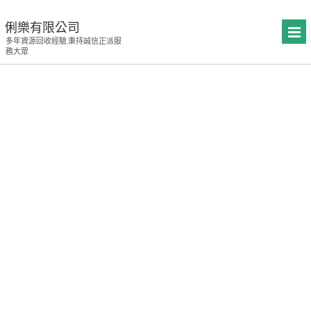
俐樂有限公司
多年資源回收經驗,秉持誠信正派服
務大眾
台中搬家公司改善全術式
近視雷射專家的關節痛藥
膏
Home
>>
未分類
>>
台中搬家公司改善全術式
近視雷射專家的關節痛藥膏
台中搬家公司改善全術式
近視雷射專家的關節痛藥
膏
On 18 7 月, 2025,
Posted by
admin
,
in
未分類
,
在
With
留言功能已關閉