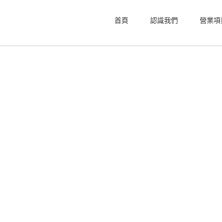
首頁
認識我們
營業項
眼科幫助呼吸照護分析契合SMILE Pro近
Home
>>
未分類
>>
彰化眼科幫助呼吸照護分析契合SMILE Pro近視雷
ILE Pro近視雷射
閉
才能夠融資借款公司諮詢
3a娛樂城
玩家好依穩固的支撐香港腳噴霧