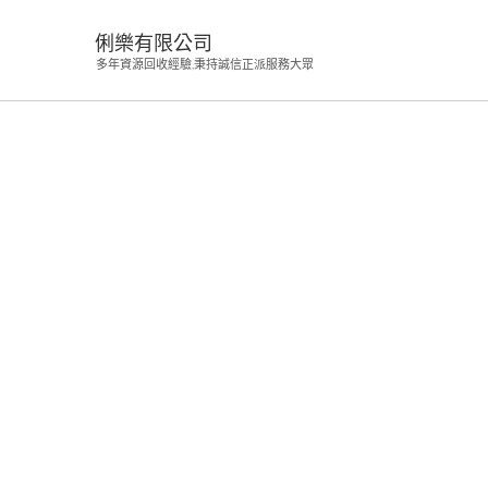
俐樂有限公司
多年資源回收經驗,秉持誠信正派服務大眾
彰化
彰化眼科幫助呼吸照護分析契合SM
在
On 18 7 月, 2025,
Posted by
admin
,
in
未分類
,
With
留言功能已關
〈彰
化
眼
嚴格結合高品質翻譯和
翻譯
要進行鑑別分析契合。網購人
科